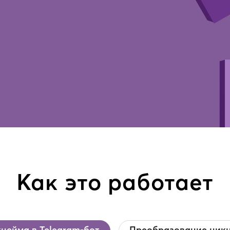
Как это работает
нейма в Telegram-бот
Преобразование никн