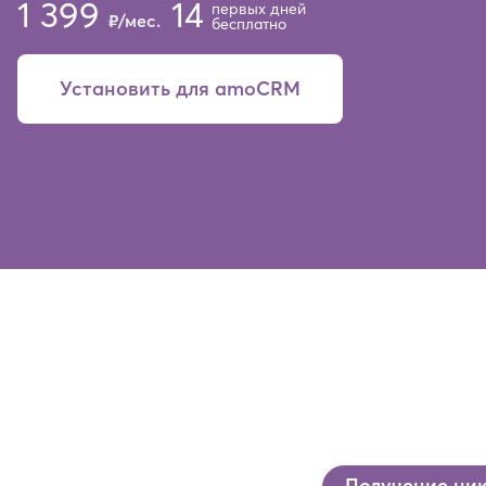
1 399
14
первых дней
₽/мес.
бесплатно
Установить для amoCRM
Получение ник