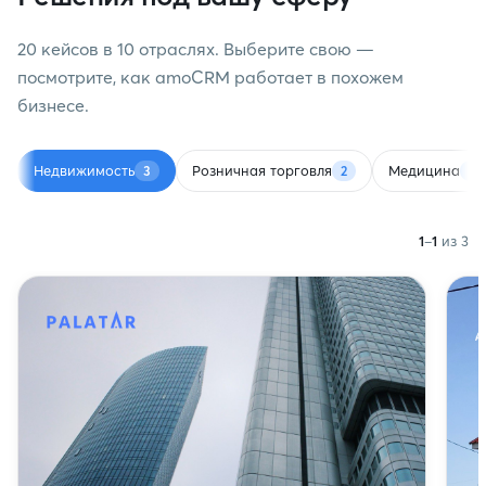
20 кейсов в 10 отраслях. Выберите свою —
посмотрите, как amoCRM работает в похожем
бизнесе.
Недвижимость
Розничная торговля
Медицина
3
2
3
1
–
1
из 3