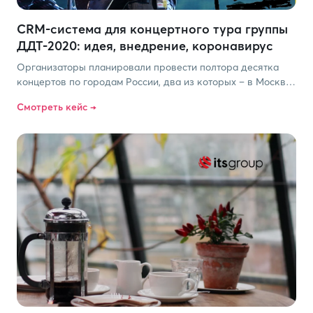
CRM-система для концертного тура группы
ДДТ-2020: идея, внедрение, коронавирус
Организаторы планировали провести полтора десятка
концертов по городам России, два из которых – в Москве
и в Санкт-Петербурге – должны были стать одними из
Смотреть кейс →
самых массовых. Что из этого получилось? Читайте в кейсе.