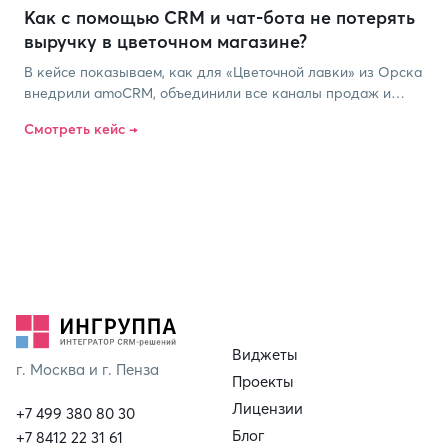
Как с помощью СRM и чат-бота не потерять
выручку в цветочном магазине?
В кейсе показываем, как для «Цветочной лавки» из Орска
внедрили amoCRM, объединили все каналы продаж и
автоматизировали работу команды. Результат — ни одной
Смотреть кейс →
потерянной заявки и стабильная выручка даже в пик
праздника 8 Марта.
Виджеты
г. Москва и г. Пенза
Проекты
Лицензии
+7 499 380 80 30
Блог
+7 8412 22 31 61