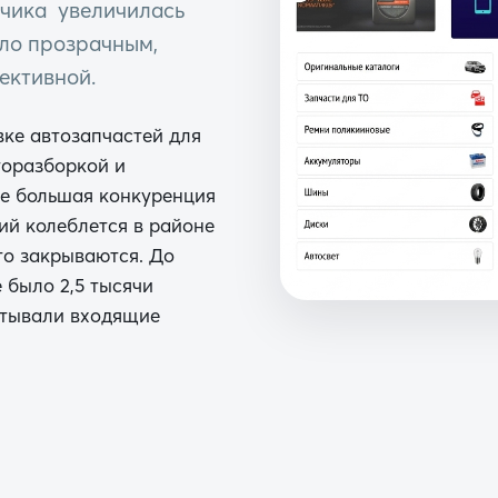
зчика увеличилась
ало прозрачным,
фективной.
ке автозапчастей для
торазборкой и
ре большая конкуренция
ий колеблется в районе
то закрываются. До
 было 2,5 тысячи
атывали входящие