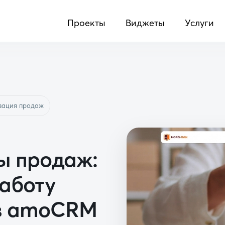
Проекты
Виджеты
Услуги
зация продаж
ы продаж:
работу
 в amoCRM